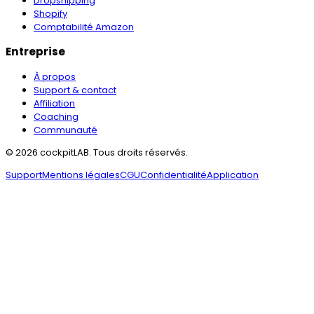
Dropshipping
Shopify
Comptabilité Amazon
Entreprise
À propos
Support & contact
Affiliation
Coaching
Communauté
©
2026
cockpitLAB
. Tous droits réservés.
Support
Mentions légales
CGU
Confidentialité
Application