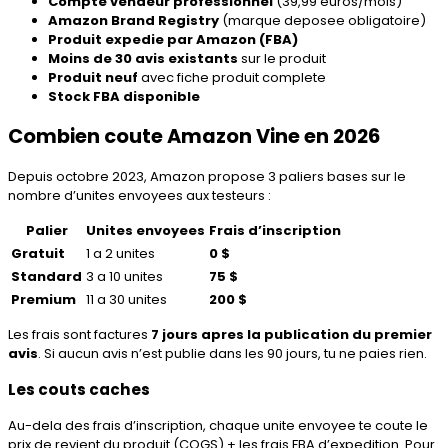
Compte vendeur professionnel
(39,99 euros/mois)
Amazon Brand Registry
(marque deposee obligatoire)
Produit expedie par Amazon (FBA)
Moins de 30 avis existants
sur le produit
Produit neuf
avec fiche produit complete
Stock FBA disponible
Combien coute Amazon Vine en 2026
Depuis octobre 2023, Amazon propose 3 paliers bases sur le
nombre d’unites envoyees aux testeurs :
Palier
Unites envoyees
Frais d’inscription
Gratuit
1 a 2 unites
0 $
Standard
3 a 10 unites
75 $
Premium
11 a 30 unites
200 $
Les frais sont factures
7 jours apres la publication du premier
avis
. Si aucun avis n’est publie dans les 90 jours, tu ne paies rien.
Les couts caches
Au-dela des frais d’inscription, chaque unite envoyee te coute le
prix de revient du produit (COGS) + les frais FBA d’expedition. Pour