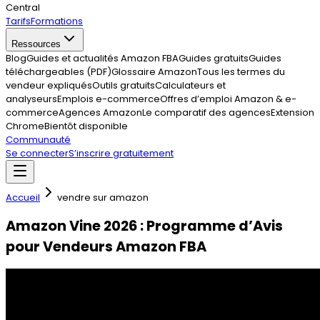
Central
Tarifs
Formations
Ressources
Blog
Guides et actualités Amazon FBA
Guides gratuits
Guides
téléchargeables (PDF)
Glossaire Amazon
Tous les termes du
vendeur expliqués
Outils gratuits
Calculateurs et
analyseurs
Emplois e-commerce
Offres d’emploi Amazon & e-
commerce
Agences Amazon
Le comparatif des agences
Extension
Chrome
Bientôt disponible
Communauté
Se connecter
S’inscrire gratuitement
Accueil
vendre sur amazon
Amazon Vine 2026 : Programme d’Avis
pour Vendeurs Amazon FBA