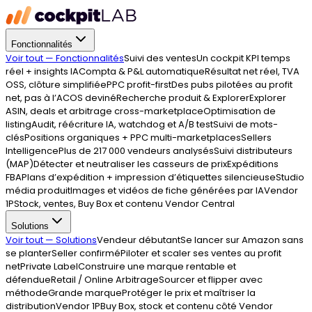
Fonctionnalités
Voir tout —
Fonctionnalités
Suivi des ventes
Un cockpit KPI temps
réel + insights IA
Compta & P&L automatique
Résultat net réel, TVA
OSS, clôture simplifiée
PPC profit-first
Des pubs pilotées au profit
net, pas à l’ACOS deviné
Recherche produit & Explorer
Explorer
ASIN, deals et arbitrage cross-marketplace
Optimisation de
listing
Audit, réécriture IA, watchdog et A/B test
Suivi de mots-
clés
Positions organiques + PPC multi-marketplaces
Sellers
Intelligence
Plus de 217 000 vendeurs analysés
Suivi distributeurs
(MAP)
Détecter et neutraliser les casseurs de prix
Expéditions
FBA
Plans d’expédition + impression d’étiquettes silencieuse
Studio
média produit
Images et vidéos de fiche générées par IA
Vendor
1P
Stock, ventes, Buy Box et contenu Vendor Central
Solutions
Voir tout —
Solutions
Vendeur débutant
Se lancer sur Amazon sans
se planter
Seller confirmé
Piloter et scaler ses ventes au profit
net
Private Label
Construire une marque rentable et
défendue
Retail / Online Arbitrage
Sourcer et flipper avec
méthode
Grande marque
Protéger le prix et maîtriser la
distribution
Vendor 1P
Buy Box, stock et contenu côté Vendor