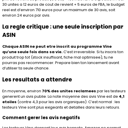
30 unites a 12 euros de cout de revient + 5 euros de FBA, le budget
reel est d’environ 710 euros pour un maximum de 30 avis, soit
environ 24 euros par avis.
La regle critique : une seule inscription par
ASIN
Chaque ASIN ne peut etre inscrit au programme Vine
qu’une seule fois dans sa vie.
C’est irreversible. Si tu inscris ton
produit trop tot (stock insuffisant, fiche mal optimisee), tu ne
pourras pas recommencer. Prepare bien ton lancement avant
d’utiliser ta seule chance.
Les resultats a attendre
En moyenne, environ
70% des unites reclamees
par les testeurs
generent un avis publie. La note moyenne des avis Vine est de
4,1
etoiles
(contre 4,3 pour les avis organiques). C’est normal : les
testeurs Vine sont plus exigeants et detailles dans leurs retours.
Comment gerer les avis negatifs
Les testeurs Vine donnent leur avis honnete. Amazon ne permet