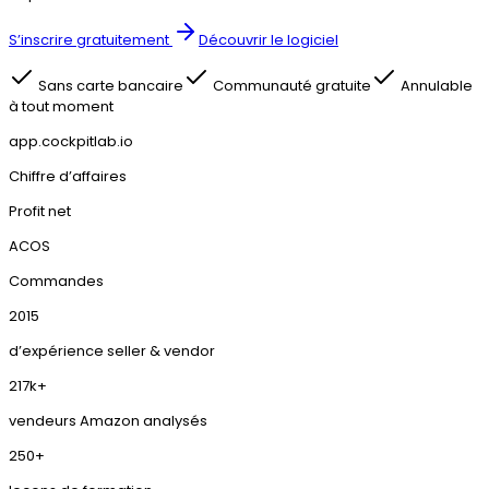
S’inscrire gratuitement
Découvrir le logiciel
Sans carte bancaire
Communauté gratuite
Annulable
à tout moment
app.cockpitlab.io
Chiffre d’affaires
Profit net
ACOS
Commandes
2015
d’expérience seller & vendor
217k+
vendeurs Amazon analysés
250+