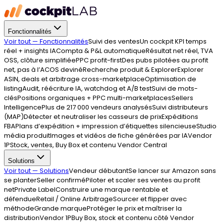
Fonctionnalités
Voir tout —
Fonctionnalités
Suivi des ventes
Un cockpit KPI temps
réel + insights IA
Compta & P&L automatique
Résultat net réel, TVA
OSS, clôture simplifiée
PPC profit-first
Des pubs pilotées au profit
net, pas à l’ACOS deviné
Recherche produit & Explorer
Explorer
ASIN, deals et arbitrage cross-marketplace
Optimisation de
listing
Audit, réécriture IA, watchdog et A/B test
Suivi de mots-
clés
Positions organiques + PPC multi-marketplaces
Sellers
Intelligence
Plus de 217 000 vendeurs analysés
Suivi distributeurs
(MAP)
Détecter et neutraliser les casseurs de prix
Expéditions
FBA
Plans d’expédition + impression d’étiquettes silencieuse
Studio
média produit
Images et vidéos de fiche générées par IA
Vendor
1P
Stock, ventes, Buy Box et contenu Vendor Central
Solutions
Voir tout —
Solutions
Vendeur débutant
Se lancer sur Amazon sans
se planter
Seller confirmé
Piloter et scaler ses ventes au profit
net
Private Label
Construire une marque rentable et
défendue
Retail / Online Arbitrage
Sourcer et flipper avec
méthode
Grande marque
Protéger le prix et maîtriser la
distribution
Vendor 1P
Buy Box, stock et contenu côté Vendor