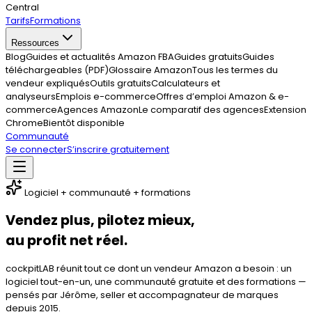
Central
Tarifs
Formations
Ressources
Blog
Guides et actualités Amazon FBA
Guides gratuits
Guides
téléchargeables (PDF)
Glossaire Amazon
Tous les termes du
vendeur expliqués
Outils gratuits
Calculateurs et
analyseurs
Emplois e-commerce
Offres d’emploi Amazon & e-
commerce
Agences Amazon
Le comparatif des agences
Extension
Chrome
Bientôt disponible
Communauté
Se connecter
S’inscrire gratuitement
Logiciel + communauté + formations
Vendez plus, pilotez mieux,
au profit net réel.
cockpitLAB réunit tout ce dont un vendeur Amazon a besoin : un
logiciel tout-en-un, une communauté gratuite et des formations —
pensés par
Jérôme
, seller et accompagnateur de marques
depuis
2015
.